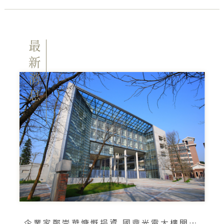
最新消息
企業家鄭崇華慷慨捐資 國鼎光電大樓開新猶