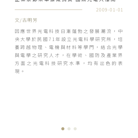
12
2009-01-01
文/古明芳
起
因應世界光電科技日漸蓬勃之發展潮流，中
不
央大學於民國71年設立光電科學研究所，培
留
養跨越物理、電機與材料等學門，結合光學
與電學之研究人才，在學術、國防及產業界
方面之光電科技研究水準，均有出色的表
現。