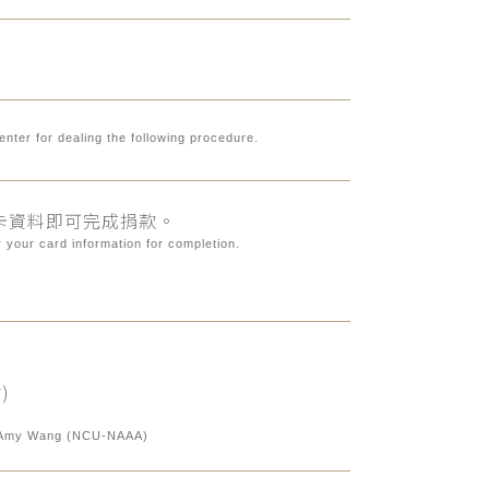
enter for dealing the following procedure.
卡資料即可完成捐款。
 your card information for completion.
)
le: Amy Wang (NCU-NAAA)