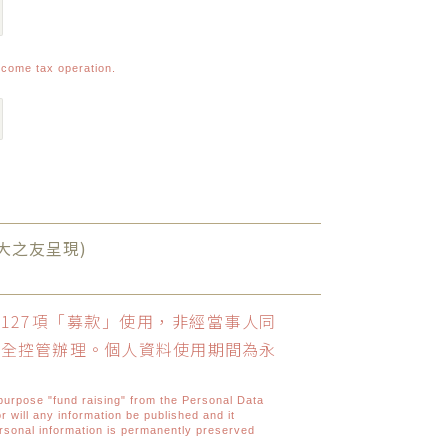
 income tax operation.
大之友呈現)
127項「募款」使用，非經當事人同
安全控管辦理。個人資料使用期間為永
r purpose "fund raising" from the Personal Data
r will any information be published and it
rsonal information is permanently preserved