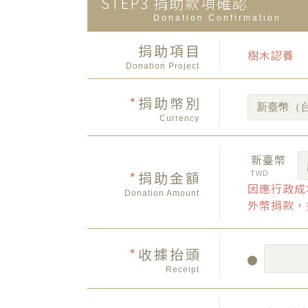
STEP3
捐助款項確認
Donation Confirmation
捐助項目
樹木認養
Donation Project
*
捐助幣別
Currency
新臺幣
TWD
*
捐助金額
因應行政成
Donation Amount
外幣捐款，
*
收據抬頭
Receipt