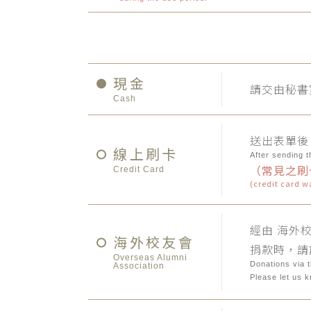
現金
請交由秘書
Cash
送出表單後
線上刷卡
After sending t
（常見之刷
Credit Card
(credit card w
經由 海外
海外校友會
捐款時，請
Overseas Alumni
Donations via t
Association
Please let us 