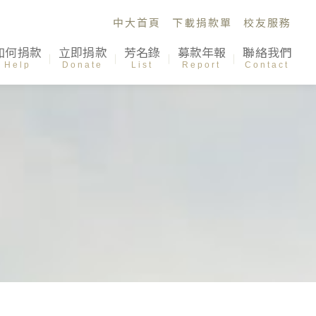
中大首頁
下載捐款單
校友服務
如何捐款
立即捐款
芳名錄
募款年報
聯絡我們
Help
Donate
List
Report
Contact