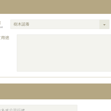
途
se
定用途