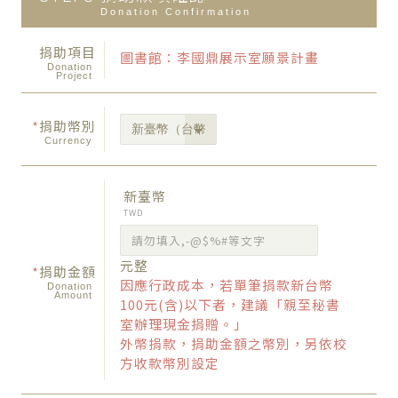
Donation Confirmation
捐助項目
圖書館：李國鼎展示室願景計畫
Donation
Project
*
捐助幣別
Currency
新臺幣
TWD
元整
*
捐助金額
因應行政成本，若單筆捐款新台幣
Donation
Amount
100元(含)以下者，建議「親至秘書
室辦理現金捐贈。」
外幣捐款，捐助金額之幣別，另依校
方收款幣別設定