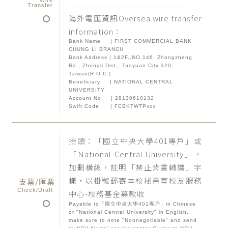
Transfer
海外電匯資訊Oversea wire transfer
information：
Bank Name | FIRST COMMERCIAL BANK
CHUNG LI BRANCH
Bank Address | 1&2F.,NO.146, Zhongzheng
Rd., Zhongli Dist., Taoyuan City 320,
Taiwan(R.O.C.)
Beneficiary | NATIONAL CENTRAL
UNIVERSITY
Account No. | 28130610132
Swift Code | FCBKTWTPxxx
抬頭：「國立中央大學401專戶」或
「National Central University」，
加劃橫線，註明「禁止背書轉讓」字
樣，以掛號郵寄本校秘書室校友服務
支票/匯票
Check/Draft
中心-校務基金募款收
Payable to「國立中央大學401專戶」in Chinese
or "National Central University" in English,
make sure to note "Nonnegotiable" and send