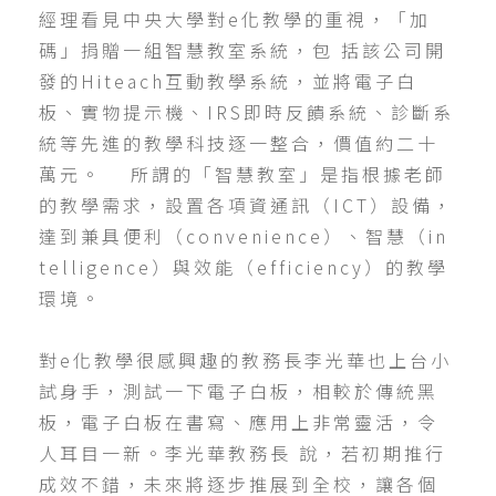
經理看見中央大學對e化教學的重視，「加
碼」捐贈一組智慧教室系統，包 括該公司開
發的Hiteach互動教學系統，並將電子白
板、實物提示機、IRS即時反饋系統、診斷系
統等先進的教學科技逐一整合，價值約二十
萬元。 所謂的「智慧教室」是指根據老師
的教學需求，設置各項資通訊（ICT）設備，
達到兼具便利（convenience）、智慧（in
telligence）與效能（efficiency）的教學
環境。
對e化教學很感興趣的教務長李光華也上台小
試身手，測試一下電子白板，相較於傳統黑
板，電子白板在書寫、應用上非常靈活，令
人耳目一新。李光華教務長 說，若初期推行
成效不錯，未來將逐步推展到全校，讓各個