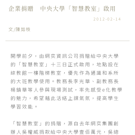
企業捐贈 中央大學「智慧教室」啟用
2012-02-14
文/陳如枝
開學前夕，由網奕資訊公司捐贈給中央大學
的「智慧教室」十三日正式啟用，地點設在
綜教館一樓階梯教室，優先作為通識和系所
的大班教學使用。教務長李光華、副教務長
楊鎮華等人參與現場測試，率先感受e化教學
的魅力，希望藉此活絡上課氣氛，提高學生
學習效能。
「智慧教室」的捐贈，源自去年網奕集團創
辦人吳權威捐款給中央大學壹佰萬元，吳總