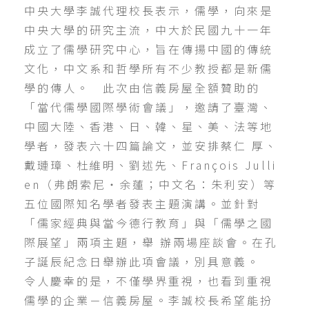
中央大學李誠代理校長表示，儒學，向來是
中央大學的研究主流，中大於民國九十一年
成立了儒學研究中心，旨在傳揚中國的傳統
文化，中文系和哲學所有不少教授都是新儒
學的傳人。 此次由信義房屋全額贊助的
「當代儒學國際學術會議」，邀請了臺灣、
中國大陸、香港、日、韓、星、美、法等地
學者，發表六十四篇論文，並安排蔡仁 厚、
戴璉璋、杜維明、劉述先、François Julli
en（弗朗索尼‧余蓮；中文名：朱利安）等
五位國際知名學者發表主題演講。並針對
「儒家經典與當今德行教育」與「儒學之國
際展望」兩項主題，舉 辦兩場座談會。在孔
子誕辰紀念日舉辦此項會議，別具意義。
令人慶幸的是，不僅學界重視，也看到重視
儒學的企業－信義房屋。李誠校長希望能扮