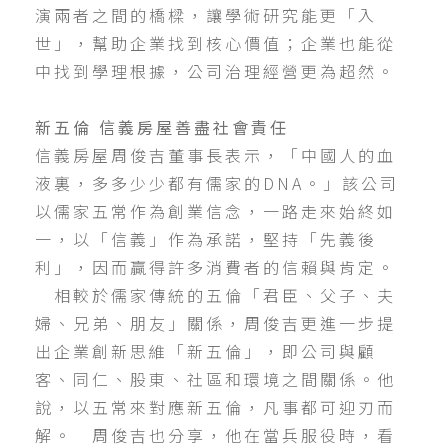
演兩者之間的橋樑，讓學術研究能更「入
世」，幫助企業找到核心價值；企業也能從
中找到學理根據，公司治理經營更為超然。
新五倫 信義房屋善盡社會責任
信義房屋周俊吉董事長表示，「中國人的血
液裏，多多少少都有儒家的DNA。」該公司
以儒家五常作為創業信念，一路走來始終如
一，以「信義」作為承諾，堅持「先義後
利」，因而贏得許多消費者的信賴與肯定。
相較於儒家傳統的五倫「君臣、父子、夫
婦、兄弟、朋友」關係，周俊吉更進一步提
出企業創新思維「新五倫」，即公司與顧
客、同仁、股東、社區和環境之間關係。他
說，以五常來對應新五倫，凡事都可迎刃而
解。 周俊吉也分享，他在當兵服役時，看