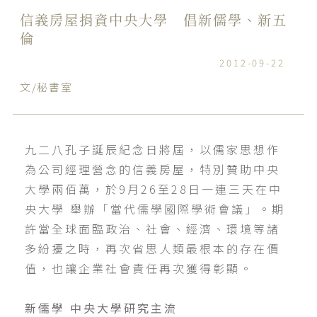
信義房屋捐資中央大學 倡新儒學、新五
倫
2012-09-22
文/秘書室
九二八孔子誕辰紀念日將屆，以儒家思想作
為公司經理營念的信義房屋，特別贊助中央
大學兩佰萬，於9月26至28日一連三天在中
央大學 舉辦「當代儒學國際學術會議」。期
許當全球面臨政治、社會、經濟、環境等諸
多紛擾之時，再次省思人類最根本的存在價
值，也讓企業社會責任再次獲得彰顯。
新儒學 中央大學研究主流