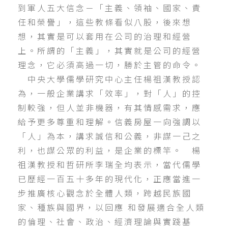
到軍人五大信念－「主義、領袖、國家、責
任和榮譽」，這些教條看似八股，後來想
想，其實是可以套用在公司的治理和經營
上。所謂的「主義」，其實就是公司的經營
理念，它必須高過一切，勝於主管的命令。
中央大學儒學研究中心主任楊祖漢教授認
為，一般企業講求「效率」，對「人」的控
制較強，但人並非機器，有其情感需求，應
給予更多尊重和理解。信義房屋一向強調以
「人」為本，講求誠信和公義，非謀一己之
利，也謀公眾的利益，是企業的標竿。 楊
祖漢教授和哲研所李瑞全均表示，當代儒學
已歷經一百五十多年的現代化，正應當進一
步推廣核心觀念於全體人類，跨越民族國
家、種族與國界，以回應 和發展適合全人類
的倫理、社會、政治、經濟理論與實踐基