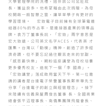
大學管理學院的洗禮，陪伴該公司茁壯成
長，獲益良多。他希望藉由此次捐贈，為母
校開啟一扇智慧之窗，讓莘莘學子有更好的
學習環境。 宏致電子目前擁有全球筆電連
結器80%的市占率，是連接器產業的領導品
牌。袁万丁董事長說，「宏致」兩字意思是
宏大致遠，公司英文名字ACES，代表英 才
匯集。台灣以「勤樸」精神，創造了許多經
濟奇蹟，但不要忘記過往艱苦走來的甘甜，
「感恩最快樂」，期盼這座講堂為母校培養
更多優秀校友，造就下一個「李 國鼎」。
「宏致講堂」落成啟用當天下午，第一位邀
請的講者是台達電子榮譽董事長鄭崇華先生
分享「台達電子的創立與經營理念」。接下
來陸續有信義房屋周俊吉董事 長、全國商業
總會張平沼理事長、南僑集團陳飛龍會長、