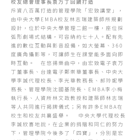
校友總會理事長袁万丁回饋打造
斥資八百萬打造的管理學院「宏致講堂」，
由中央大學EMBA校友林志瑞建築師所規劃
設計，位於中央大學管理二館一樓，座位採
弧形劇場式結構，可容納約七十人。配有先
進的數位互動與影音設備，如大螢幕、360
度廣角攝影等，可讓師生在課堂能多面向即
時互動。 在悠揚樂曲中，由宏致電子袁万
丁董事長、台達電子鄭崇華董事長、中央大
學李誠代理校長、李光華教務長、郝玲妮學
務長、管理學院沈國基院長、EMBA李小梅
執行長、人資所林文政教授和建築師林志瑞
等人共同進行揭牌儀式；另有許多EMBA在
校生和校友共襄盛舉。 中央大學代理校長
李誠欣喜地說，在企業的捐贈和同仁的努力
下，管理學院今後多了「四寶」，分別是宏