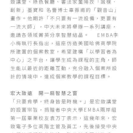
致講堂、綠色餐廳、書法家董陽孜「誠樸．
創新」墨寶和 名譽博士辜振甫的「觀音山」
畫作。他期許「不只要有一流設備，更要有
一流大師」，中大未來將舉辦一系列講座，
邀請各領域菁英分享智慧結晶。 EMBA李
小梅執行長指出，這座仿造美國哈佛商學院
所建置的個案教室，希望建構「以學習者為
中心」之平台，讓學生成為課程的主角，師
生能以最近的距離互動，充分融入個案所設
計的情境中，達成個案教學的課程目標。
宏大致遠 開一扇智慧之窗
「只要肯學，終身皆是時機。」是宏致講堂
的設置宗旨，捐贈者中央大學EMBA兩岸組
第一屆畢業校友袁万丁表示，這幾年來，宏
致電子多位高階主管及員工，先後接受中央