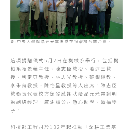
圖:中央大學與晶元光電團隊在捐贈機台前合影。
這項捐贈儀式5月2日在機械系舉行，包括機
械系賴景義主任、陳志臣教授、蕭述三教
授、利定東教授、林志光教授、蔡錫錚教、
李朱育教授、陳怡呈教授等人出席。陳志臣
教務長代表校方頒發感謝狀給晶元光電謝明
勳副總經理，感謝該公司熱心助學、造福學
子。
科技部工程司於102年起推動「深耕工業基