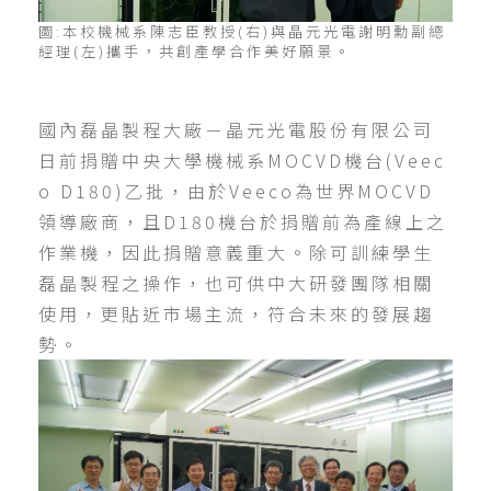
圖:本校機械系陳志臣教授(右)與晶元光電謝明勳副總
經理(左)攜手，共創產學合作美好願景。
國內磊晶製程大廠－晶元光電股份有限公司
日前捐贈中央大學機械系MOCVD機台(Veec
o D180)乙批，由於Veeco為世界MOCVD
領導廠商，且D180機台於捐贈前為產線上之
作業機，因此捐贈意義重大。除可訓練學生
磊晶製程之操作，也可供中大研發團隊相關
使用，更貼近市場主流，符合未來的發展趨
勢。