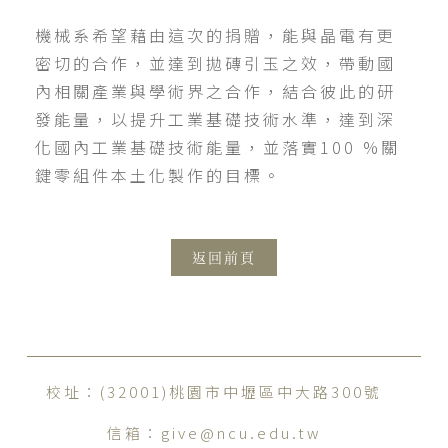
機械系希望藉由這次的捐贈，能與晶電有更
密切的合作，並達到拋磚引玉之效，帶動國
內相關產業與學術界之合作，結合彼此的研
發能量，以提升工業基礎技術水準，達到深
化國內工業基礎技術能量，並落實100 %關
鍵零組件本土化製作的目標。
返回前頁
校址：(32001)桃園市中壢區中大路300號
信箱：
give@ncu.edu.tw