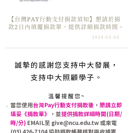
【台灣PAY行動支付捐款須知】懇請於捐
款2日內填覆捐款單，提供詳細捐款時間。
2024-03-05
誠摯的感謝您支持中大發展，
支持中大照顧學子。
溫馨提醒您
~
當您使用
台灣
Pay
行動支付捐款
後
，
懇請立即
填妥《捐款單》
，並
提供捐款詳細時間
(
日期
/
時
/
分
)
EMAIL
至
give@ncu.edu.tw
或來電
(03) 426-7104
協助捐款帳務核對與收據寄