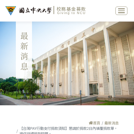
校務基金募款
Giving to NCU
最新消息
首頁
最新消息
【台灣PAY行動支付捐款須知】懇請於捐款2日內填覆捐款單，
提供詳細捐款時間。