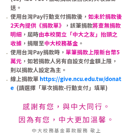
送。
使用台灣
Pay
行動支付捐款後，
如未於捐款後
2
天內提供《捐款單》
，該筆捐款
將查無捐款
明細
，屆時
由本校開立「中大之友」抬頭之
收據
，捐贈至
中大校務基金
。
使用台灣
Pay
捐款時，
單筆捐款上限新台幣
5
萬元
，如若捐款人另有自設支付金額上限，
則以捐款人設定為主。
線上捐款單
https://give.ncu.edu.tw/donat
e
(請選擇「單次捐款-行動支付」填單)
感謝有您，與中大同行。
因為有您，中大更加溫馨。
中大校務基金募款服務
敬上