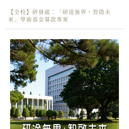
【全校】研發處：「研途無界・智啟未
來」學術基金募款專案