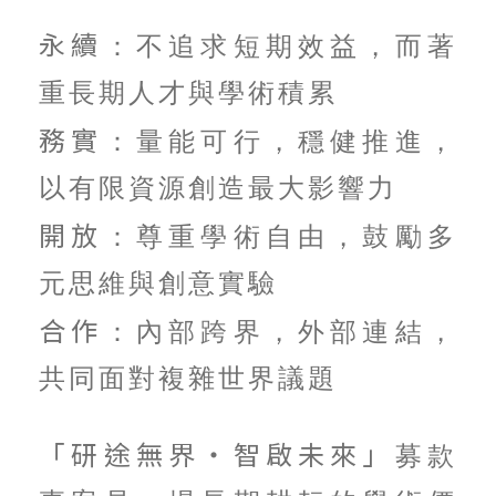
永續
：不追求短期效益，而著
重長期人才與學術積累
務實
：量能可行，穩健推進，
以有限資源創造最大影響力
開放
：尊重學術自由，鼓勵多
元思維與創意實驗
合作
：內部跨界，外部連結，
共同面對複雜世界議題
「研途無界・智啟未來」
募款