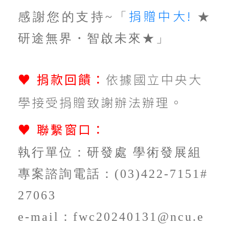
捐贈中大!
感謝您的支持~「
★
研途無界・智啟未來★」
♥
捐款回饋：
依據國立中央大
學接受捐贈致謝辦法辦理。
♥
聯繫窗口：
執行單位：研發處 學術發展組
專案諮詢電話：(03)422-7151#
27063
e-mail：fwc20240131@ncu.e