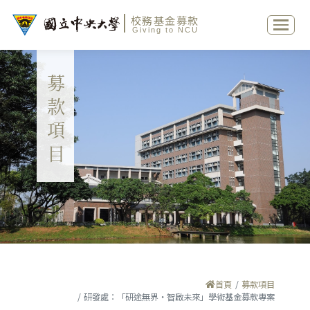
校務基金募款
Giving to NCU
募款項目
首頁
募款項目
研發處：「研途無界・智啟未來」學術基金募款專案