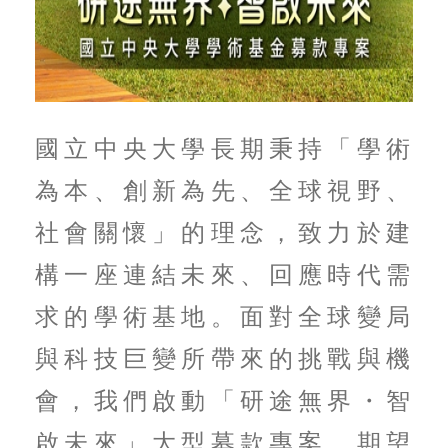
國立中央大學長期秉持「學術
為本、創新為先、全球視野、
社會關懷」的理念，致力於建
構一座連結未來、回應時代需
求的學術基地。面對全球變局
與科技巨變所帶來的挑戰與機
會，我們啟動「研途無界・智
啟未來」大型募款專案，期望