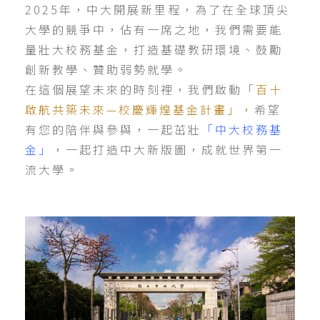
2025年，中大開展新里程，為了在全球頂尖
大學的競爭中，佔有一席之地，我們需要能
量壯大校務基金，打造基礎教研環境、鼓勵
創新教學、贊助弱勢就學。
在這個展望未來的時刻裡，我們啟動「
百十
啟航共築未來—校慶輝煌基金計畫」，
希望
有您的陪伴與參與，一起茁壯
「中大校務基
金」
，一起打造中大新版圖，成就世界第一
流大學。