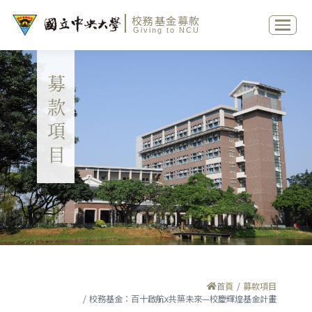
校務基金募款
Giving to NCU
募款項目
首頁
募款項目
校務基金：百十啟航x共築未來—校慶輝煌基金計畫