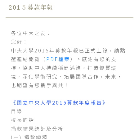
201５募款年報
各位中大之友：
您好！
中央大學2015年募款年報已正式上線，請點
選連結閱覽（
PDF檔案
）。感謝有您的支
持，協助中大持續穩健邁進，打造優質環
境、深化學術研究、拓展國際合作，未來，
也期望有您攜手與共！
《國立中央大學2015募款年度報告》
目錄
校長的話
捐款結果統計及分析
(一) 捐款總額