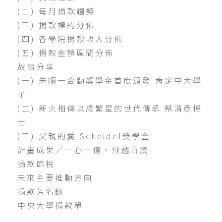
(二) 每月捐款趨勢
(三) 捐款標的分佈
(四) 各學院捐款收入分佈
(五) 捐款金額區間分佈
故事分享
(一) 朱順一合勤獎學金首度頒發 肯定中大學
子
(二) 薪火相傳以成繁星的世代傳承 蔡清彥博
士
(三) 父親的愛 Scheidel獎學金
計畫成果／一心一億，飛越百歲
捐款節稅
未來主要推動方向
捐款芳名錄
中央大學捐款單