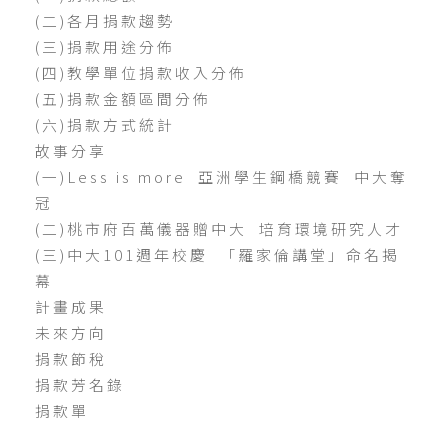
(二)各月捐款趨勢
(三)捐款用途分佈
(四)教學單位捐款收入分佈
(五)捐款金額區間分佈
(六)捐款方式統計
故事分享
(一)Less is more 亞洲學生鋼橋競賽 中大奪
冠
(二)桃市府百萬儀器贈中大 培育環境研究人才
(三)中大101週年校慶 「羅家倫講堂」命名揭
幕
計畫成果
未來方向
捐款節稅
捐款芳名錄
捐款單