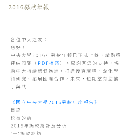
2016募款年報
各位中大之友：
您好！
中央大學2016年募款年報已正式上線，請點選
連結閱覽（
PDF檔案
）。感謝有您的支持，協
助中大持續穩健邁進，打造優質環境、深化學
術研究、拓展國際合作，未來，也期望有您攜
手與共！
《國立中央大學2016募款年度報告》
目錄
校長的話
2016年捐款統計及分析
(一)捐款總額