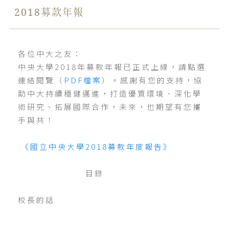
2018募款年報
各位中大之友：
中央大學2018年募款年報已正式上線，請點選
連結閱覽（
PDF檔案
）。感謝有您的支持，協
助中大持續穩健邁進，打造優質環境、深化學
術研究、拓展國際合作，未來，也期望有您攜
手與共！
《國立中央大學2018募款年度報告》
目錄
校長的話