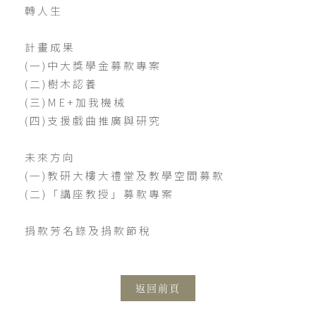
轉人生
計畫成果
(一)中大獎學金募款專案
(二)樹木認養
(三)ME+加我機械
(四)支援戲曲推廣與研究
未來方向
(一)教研大樓大禮堂及教學空間募款
(二)「講座教授」募款專案
捐款芳名錄及捐款節稅
返回前頁