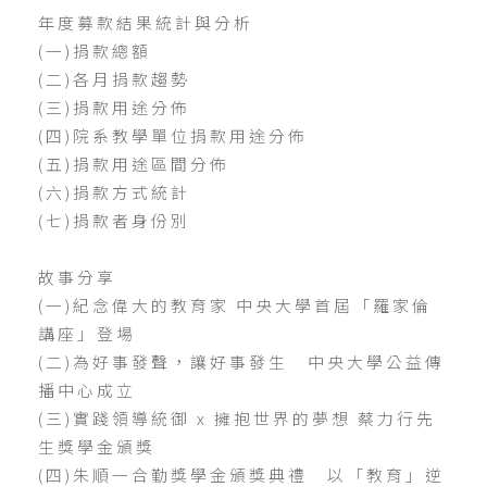
年度募款結果統計與分析
(一)捐款總額
(二)各月捐款趨勢
(三)捐款用途分佈
(四)院系教學單位捐款用途分佈
(五)捐款用途區間分佈
(六)捐款方式統計
(七)捐款者身份別
故事分享
(一)紀念偉大的教育家 中央大學首屆「羅家倫
講座」登場
(二)為好事發聲，讓好事發生 中央大學公益傳
播中心成立
(三)實踐領導統御 x 擁抱世界的夢想 蔡力行先
生獎學金頒獎
(四)朱順一合勤獎學金頒獎典禮 以「教育」逆