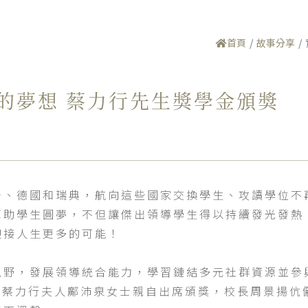
首頁
故事分享
界的夢想 蔡力行先生獎學金頒獎
牙、德國和瑞典，航向這些國家交換學生、攻讀學位不
幫助學生圓夢，不但讓傑出領導學生得以持續發光發熱
迎接人生更多的可能！
視野，發展領導統合能力，學習鏈結多元社群資源並參
由蔡力行夫人鄺沛泉女士親自出席頒獎，校長周景揚伉