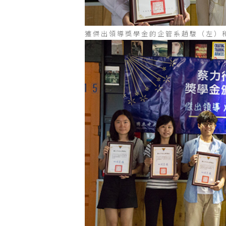
獲傑出領導獎學金的企管系趙駿（左）