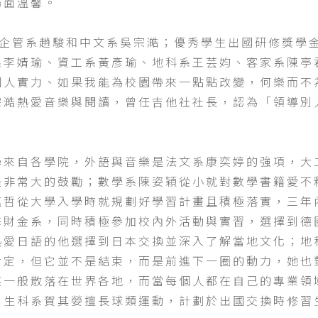
場面溫馨。
是企管系趙駿和中文系吳宗澔；優秀學生出國研修獎學
系李婧瑜、資工系黃彥瑜、地科系王芸㚬、客家系陳亭
個人實力、如果我能為校園帶來一點點改變，何樂而不
宗澔熱愛音樂與閱讀，曾任吉他社社長，認為「領導別
學來自各學院，外語與音樂是法文系康奕婷的強項，大
是非常大的鼓勵；數學系陳姿穎從小就對數學書籍愛不
藴哲從大學入學時就規劃好學習計畫且積極落實，三年
修財金系，同時積極參加校內外活動與實習，選擇到德
熱愛日語的他選擇到日本交換並深入了解當地文化；地
肯定，但它並不是結束，而是前進下一圈的動力，她也
英一般散落在世界各地，而當每個人都在自己的專業領
；生科系賀其嫈擅長球類運動，計劃於出國交換時修習