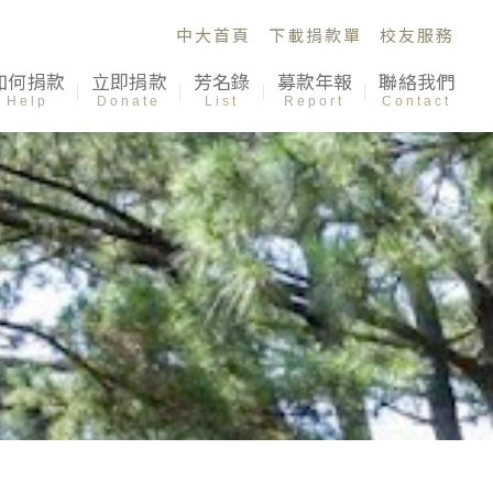
中大首頁
下載捐款單
校友服務
如何捐款
立即捐款
芳名錄
募款年報
聯絡我們
Help
Donate
List
Report
Contact