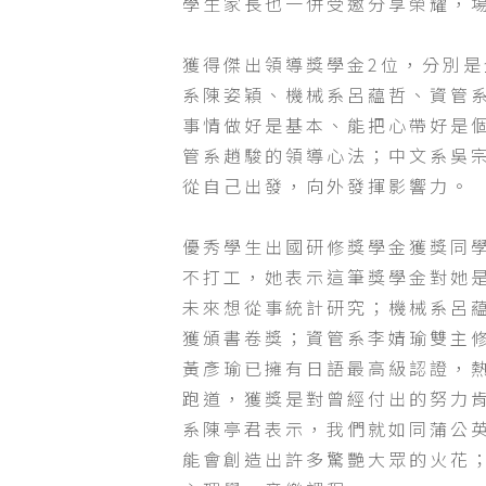
學生家長也一併受邀分享榮耀，
獲得傑出領導獎學金2位，分別
系陳姿穎、機械系呂藴哲、資管
事情做好是基本、能把心帶好是
管系趙駿的領導心法；中文系吳
從自己出發，向外發揮影響力。
優秀學生出國研修獎學金獲獎同
不打工，她表示這筆獎學金對她
未來想從事統計研究；機械系呂
獲頒書卷獎；資管系李婧瑜雙主
黃彥瑜已擁有日語最高級認證，
跑道，獲獎是對曾經付出的努力
系陳亭君表示，我們就如同蒲公
能會創造出許多驚艷大眾的火花