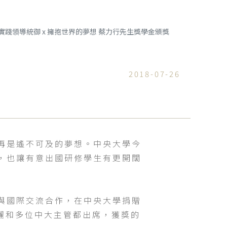
實踐領導統御 x 擁抱世界的夢想 蔡力行先生獎學金頒獎
2018-07-26
再是遙不可及的夢想。中央大學今
，也讓有意出國研修學生有更開闊
與國際交流合作，在中央大學捐贈
儷和多位中大主管都出席，獲獎的