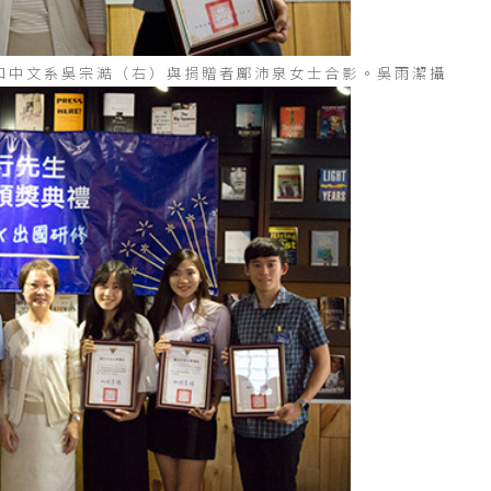
和中文系吳宗澔（右）與捐贈者鄺沛泉女士合影。吳雨潔攝