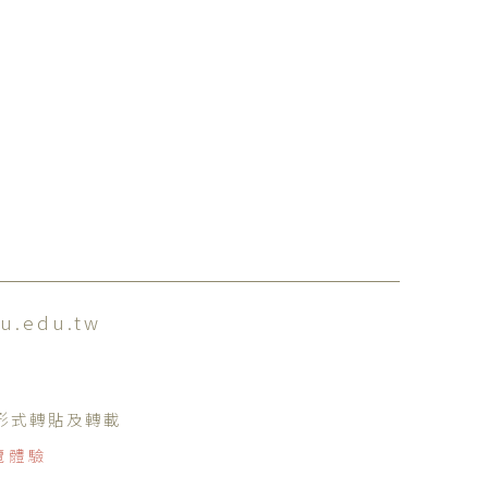
u.edu.tw
何形式轉貼及轉載
覽體驗