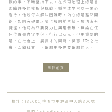
歡的事，不斷堅持下去。在公司治理上總是會
面臨許多的挫折與挑戰，鍾開沐學習以平常心
看待，他說每次解決困難時，內心總是豁然開
朗，如同突破電玩關卡般向前晉級。成功沒有
捷徑，他認為只要努力往興趣發展，無論在任
何位置都盡守本份，行行出狀元。但更重要的
是，在社會上一展長才的同時，莫忘「取之社
會，回饋社會」，幫助更多需要幫助的人。
返回前頁
校址：(32001)桃園市中壢區中大路300號
信箱：
give@ncu.edu.tw