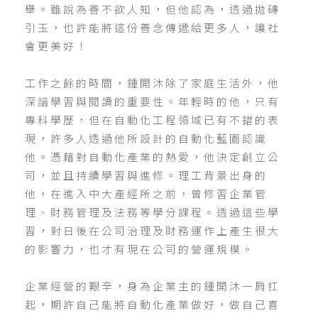
舉。雖說為善不欲人知，但他認為，透過拋磚
引玉，也許能將這份善念傳遞給更多人，讓社
會更美好！
工作之餘的時間，鍾開沐除了家庭生活外，他
深諳學習與閱讀的重要性。年輕時的他，只有
專科學歷，但在自動化工程領域已有不錯的表
現，許多人透過他所設計的自動化藍圖認識
他。憑藉對自動化產業的熱愛，他決定創立公
司，並且持續學習與進修。理工背景出身的
他，在進入中大產經所之前，曾修習企業管
理、財務管理及法務等學分課程。透過這些學
習，對日後在公司治理及財務運作上產生很大
的影響力，也才有現在公司的營運規模。
企業經營的艱辛，身為企業主的鍾開沐一肩扛
起，期許自己能將自動化產業做好，做自己喜