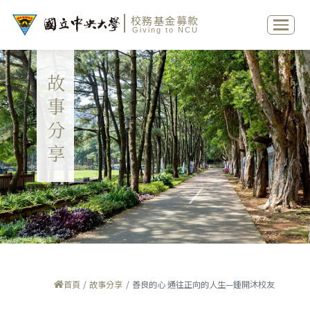
校務基金募款
Giving to NCU
故事分享
首頁
故事分享
善良的心 通往正向的人生—鍾開沐校友