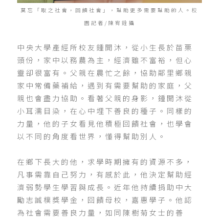
莫忘「取之社會，回饋社會」，幫助更多需要幫助的人。校
園記者/陳宥銓攝
中央大學產經所校友鍾開沐，從小生長於苗栗
頭份，家中以務農為主，經濟雖不富裕，但心
靈卻很富有。父親在農忙之餘，協助鄰里鄉親
家中常備藥補給，遇到有需要幫助的家庭，父
親也會盡力協助。看著父親的身影，鍾開沐從
小耳濡目染，在心中埋下善良的種子。同樣的
力量，他的子女看見他積極回饋社會，也學會
以不同的角度看世界，懂得幫助別人。
在鄉下長大的他，求學時期擁有的資源不多，
凡事需靠自己努力，有感於此，他決定幫助經
濟弱勢學生學習與成長。近年他持續捐助中大
勵志誠樸獎學金，回饋母校，嘉惠學子。他認
為社會需要善良力量，如同陳樹菊女士的善