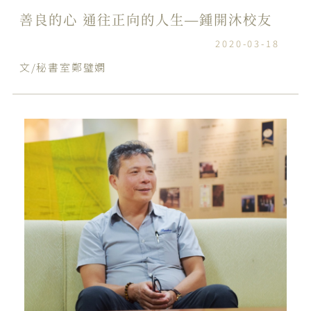
善良的心 通往正向的人生—鍾開沐校友
2020-03-18
文/秘書室鄭璧嫻