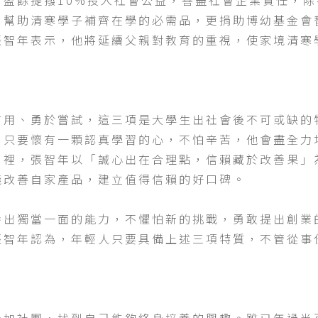
前盈餘提撥10%投入社會公益，善盡社會企業責任，
，幫助清寒學子補齊在學的必需品，更捐助博幼基金會
張智年表示，他將延續父親對教育的重視，使家境清寒
信用、勇於嘗試，這三項是大學生出社會後不可或缺的
，只要懷有一顆認真學習的心，不怕辛苦，他會盡全力
月裡，張智年以「誠心出在合理點，信賴藏於改善果」
議改善自家產品，建立值得信賴的好口碑。
養出獨當一面的能力，不懼怕新的挑戰，勇敢提出創業
張智年認為，年輕人只要具備上述三項特質，不管從事