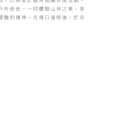
百，仍熱衷於體育相關休閒活動。
戶外走走，一同體驗山林之美，享
艱難的精神，在傷口復原後，於去