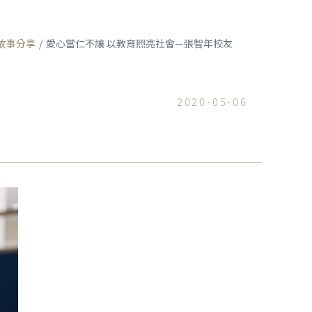
故事分享
愛心當仁不讓 以教育照亮社會—張智年校友
2020-05-06