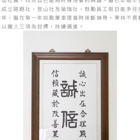
參加社團，找到自己能夠終身培養的興趣。雖已年過半
司成立路跑社、登山社及瑜珈社，鼓勵員工假日能多往
智年，雖在第一年挑戰單車環島時摔斷鎖骨，秉持不畏
將以鐵人三項為目標，持續邁進。