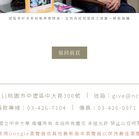
張智年於去年挑戰單車環島，左側為成就達成之證書。蘇宸揚攝
返回前頁
001)桃園市中壢區中大路300號
信箱：
give@nc
捐款專線：
03-426-7104
傳真：
03-426-0971
ht © 國立中央大學 版權所有 本站所有圖文 未經允許 禁止以任
使用Google瀏覽器或其他最新版本瀏覽器以保持最佳瀏