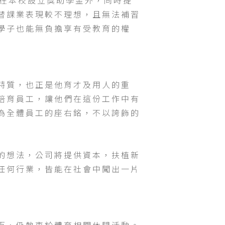
除在本校設立獎助學金外，同時提
替課業表現較不理想，且無法補習
學子也能無負擔享有受教育的權
特質，也正是他育才及用人的重
培育員工，讓他們在這份工作中有
為全體員工的座右銘，不以誇飾的
的想法，公司將提供資本，扶植新
任何行業，皆能在社會中闖出一片