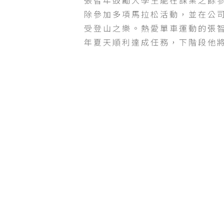
張智年鼓勵大學生能在課業之餘
除參加多項馬拉松活動，並在公
受登山之樂。熱愛單車運動的張
年夏天順利達成任務，下階段他