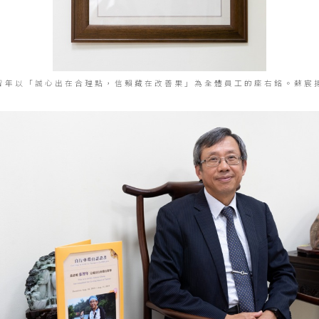
智年以「誠心出在合理點，信賴藏在改善果」為全體員工的座右銘。蘇宸