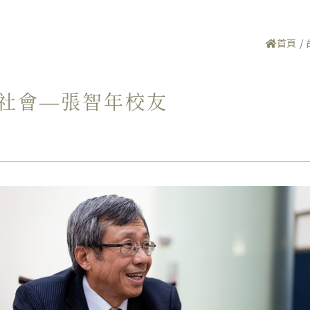
首頁
亮社會—張智年校友