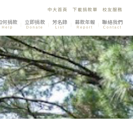
中大首頁
下載捐款單
校友服務
如何捐款
立即捐款
芳名錄
募款年報
聯絡我們
Help
Donate
List
Report
Contact