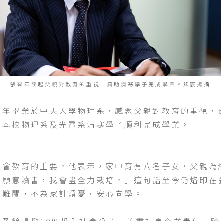
張智年談起父親對教育的重視，願助清寒學子完成學業。蘇宸揚攝
年畢業於中央大學物理系，感念父親對教育的重視，自
助本校物理系及光電系清寒學子順利完成學業。
體會教育的重要。他表示，家中育有八名子女，父親為
都願意讀書，我會盡全力栽培。」這句話至今仍烙印在
的難關，不為家計煩憂，安心向學。