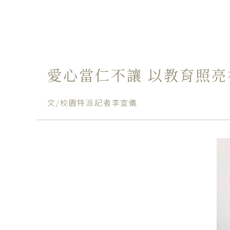
愛心當仁不讓 以教育照
文/校園特派記者李宣儀