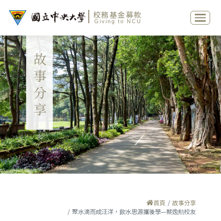
校務基金募款
Giving to NCU
故事分享
首頁
故事分享
聚水滴而成汪洋，飲水思源攜後學—蔡逸勲校友