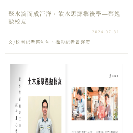
聚水滴而成汪洋，飲水思源攜後學—蔡逸
勲校友
2024-07-31
文/校園記者蔡勻勻、攝影記者曾譯宏