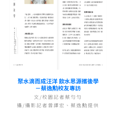
聚水滴而成汪洋 飲水思源攜後學
－蔡逸勲校友專訪
文/校園記者蔡勻勻
攝/攝影記者曾譯宏、蔡逸勲提供