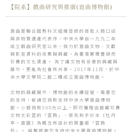
【院系】戲曲研究與推廣(崑曲博物館)
崑曲是聯合國教科文組織登錄的首批人類口述
與非物質遺產代表作，中央大學自一九九二年
成立戲曲研究室以來，致力於崑曲文物、文獻
與影音資料的收集與典藏，為臺灣累積豐碩而
珍貴的文化資產。 為了讓文物有妥善的典藏與
展示，更能為社會所共享，2017年11月，於中
央大學文學院二館二樓成立崑曲博物館。
文物的典藏展示、博物館的永續經營，需要您
的支持，敬請您捐款支持中央大學崑曲博物
館。小額捐款500元以上，即可獲贈由館藏珍貴
文物尤彩雲的「雲肩」、張充和手抄本《牡丹
亭‧遊園》為概念所設計的限量版「雲肩
包」。 誠摯感謝您支持中央大學崑曲博物館。