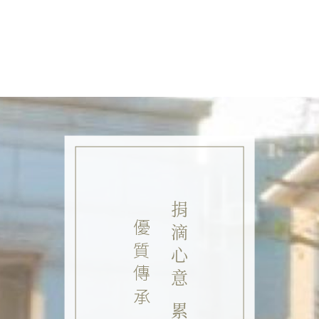
捐滴心意 累積成塔
優質傳承 希望永續