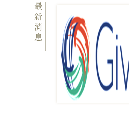
最新消息
2015-09-22
第一階段成果統計
年校慶活動日（二
六百九十三萬七千
至今年底結束，企
校校務發展，挹注