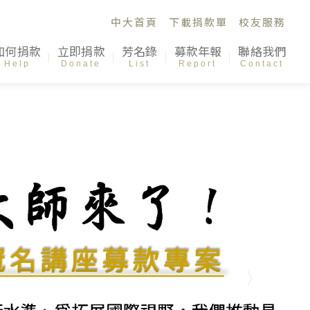
中大首頁
下載捐款單
校友服務
如何捐款
立即捐款
芳名錄
募款年報
聯絡我們
Help
Donate
List
Report
Contact