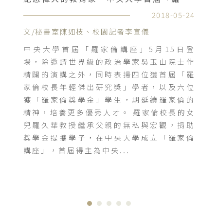
28
2018-05-24
文/秘書室陳如枝、校園記者李宣儀
捐
中央大學首屆「羅家倫講座」5月15日登
捐
場，除邀請世界級的政治學家吳玉山院士作
校
精闢的演講之外，同時表揚四位獲首屆「羅
家倫校長年輕傑出研究獎」學者，以及六位
獲「羅家倫獎學金」學生，期延續羅家倫的
精神，培養更多優秀人才。 羅家倫校長的女
兒羅久華教授繼承父親的無私與宏觀，捐助
獎學金提攜學子，在中央大學成立「羅家倫
講座」，首屆得主為中央...